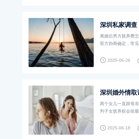
深圳私家调查
离婚后男方抚养费怎
双方协商确定，常见
付具有规律，利于保
2025-06-26
深圳婚外情取
两个女儿一直跟母亲
判子女抚养权会按最
权时很关键。孩子不
2025-06-18