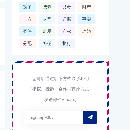
孩子
抚养
父母
财产
一方
录音
证据
事实
案件
房屋
产权
离婚
分配
补偿
执行
您可以通过以下方式联系我们
（
提议
、
投诉
、
合作
推荐此方式）
发送邮件Email到
tuiguang9007