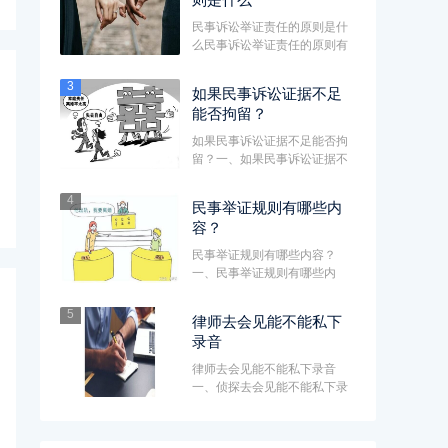
民事诉讼举证责任的原则是什
么民事诉讼举证责任的原则有
谁主张谁举证。举证责任,是指
民···
3
如果民事诉讼证据不足
能否拘留？
如果民事诉讼证据不足能否拘
留？一、如果民事诉讼证据不
足能否拘留？不能，民事诉讼
中···
4
民事举证规则有哪些内
容？
民事举证规则有哪些内容？
一、民事举证规则有哪些内
容？民事诉讼的举证规则是谁
主张谁···
5
律师去会见能不能私下
录音
律师去会见能不能私下录音
一、侦探去会见能不能私下录
音1、我们侦探进看守所会见
时，包···