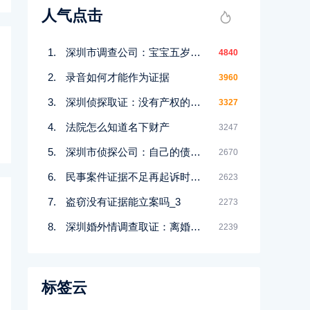
人气点击
深圳市调查公司：宝宝五岁父母离婚判给谁
4840
录音如何才能作为证据
3960
深圳侦探取证：没有产权的房屋离婚怎么分配
3327
法院怎么知道名下财产
3247
深圳市侦探公司：自己的债务儿子会继承吗
2670
民事案件证据不足再起诉时间限制有什么
2623
盗窃没有证据能立案吗_3
2273
深圳婚外情调查取证：离婚协议可以分割婚前财产吗
2239
标签云